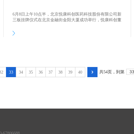
6月8日上午10点半，北京悦康科创医药科技股份有限公司新
三板挂牌仪式在北京金融街金阳大厦成功举行，悦康科创董
事长于晓明等公司领导以及邀请嘉宾共同参加并见证了这一
重要时刻。在大家热烈的掌声中，于晓明董事长代表悦康科
创敲响了上市的宝钟。随着宝钟的敲响，北京悦康科创医药
科技股份有限公司(股票简称:悦康科创，股票代码:836747)
正式重装启航，开启规模化高速发展的新篇章。
共
54
页，
到第
32
33
34
35
36
37
38
39
40
7806688