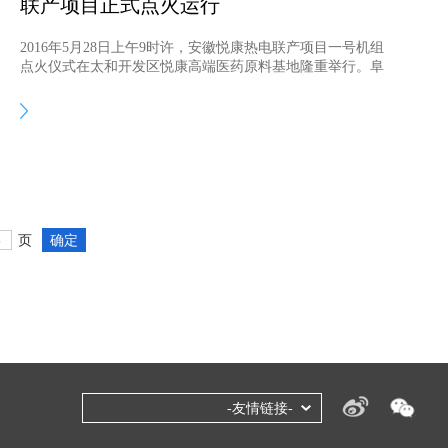
联产项目正式点火运行
2016年5月28日上午9时许，安徽悦康热电联产项目一号机组
点火仪式在太和开发区悦康高端医药原料基地隆重举行。阜
阳市委常委王玉峰、太和县县长刘牧愚、县委副书记潘江徽
等市县领导及于伟仕董事长、公司领导于圣臣等公司领导出
席点火仪式。
页
确定
-友情链接-