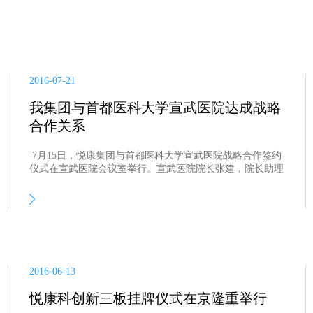
2016-07-21
我集团与首都医科大学宣武医院达成战略
合作关系
​ 7月15日，悦康集团与首都医科大学宣武医院战略合作签约
仪式在宣武医院会议室举行。宣武医院院长张建，院长助理
吴英峰，副院长吉训明，集团董事长于伟仕，董事长助理于
飞，集团副总何铖以及双方科研负责人等领导出席签约仪
式。
2016-06-13
悦康科创新三板挂牌仪式在京隆重举行