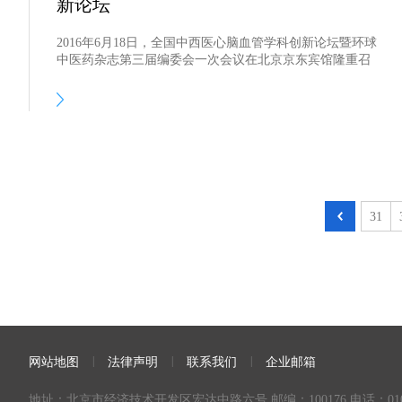
新论坛
​2016年6月18日，全国中西医心脑血管学科创新论坛暨环球
中医药杂志第三届编委会一次会议在北京京东宾馆隆重召
开。中国科学院院士陈可冀，中国工程院院士、中国中医科
学院院长张伯礼等百余位国内知名的中、西医心脑血管专家
出席论坛，并就心脑血管学科创新做精彩报告。
31
|
|
|
网站地图
法律声明
联系我们
企业邮箱
地址：北京市经济技术开发区宏达中路六号 邮编：100176 电话：010-6