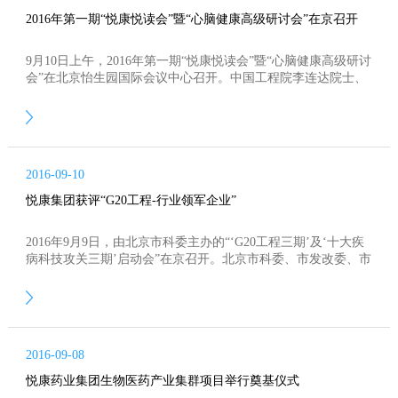
2016年第一期“悦康悦读会”暨“心脑健康高级研讨会”在京召开
9月10日上午，2016年第一期“悦康悦读会”暨“心脑健康高级研讨
会”在北京怡生园国际会议中心召开。中国工程院李连达院士、
中国非处方药物协会白慧良会长等多位专家，悦康药业集团董
事长于伟仕、集团总经理于飞等共同出席了本次会议。此次会
议主要内容介绍脑卒中病、烟雾病和脑血管病最新的临床诊疗
情况，旨在为医和药之间的沟通、交流、学习搭建一个平台，
为健康知识的传播提供一个途径。
2016-09-10
悦康集团获评“G20工程-行业领军企业”
2016年9月9日，由北京市科委主办的“‘G20工程三期’及‘十大疾
病科技攻关三期’启动会”在京召开。北京市科委、市发改委、市
经信委、市卫计委、市药监局、中关村管委会、市投促局等部
门及行业专家共同评选出“G20工程”三期企业，悦康集团再次入
选，并获评“北京生物医药产业跨越发展工程（G20）-行业领军
企业”荣誉称号
2016-09-08
悦康药业集团生物医药产业集群项目举行奠基仪式