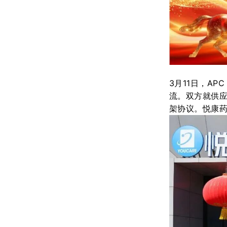
3月11日，APC 
流
。
双方
就
供
架协议
。
悦康