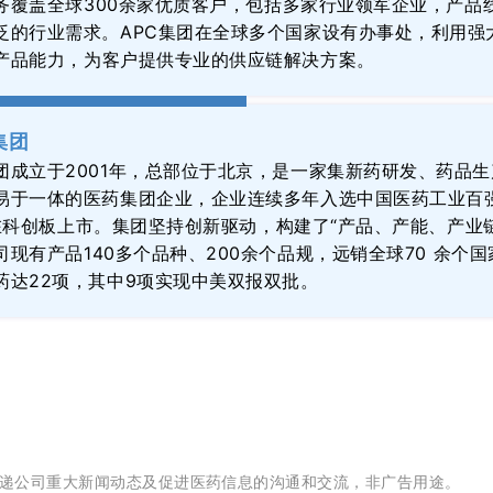
务
覆盖
全球
300
余
家
优质
客户，包括多家行业领军企业，产品
泛的行业需求。APC集团在全球多个国家设有办事处，利用强
产品能力，
为
客户
提供专业的供应链解决方案
。
集团
团
成立于
2001年，总部位于北京，是一家集新药研发、药品
易于一体的医药集团企业
，
企业
连续
多年
入选
中国医药工业百
在
科创板
上市
。
集团
坚持创新驱动，构建
了
“产品、产能、产业
司
现有产品
140多个品种、200余个品规
，远销全球
70 余个
药达22项，其中9项实现中美双报双批。
递公司重大新闻动态及促进医药信息的沟通和交流，非广告用途。