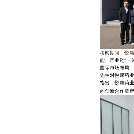
考察期间
，
悦
能
、
产业链
”
一
国际市场布局
先生
对悦康药
指出
，
悦康
药
的创新合作奠