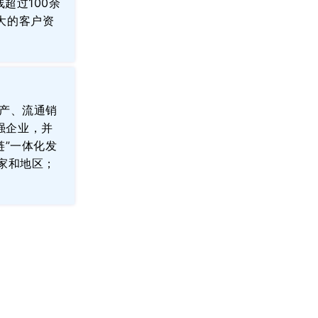
线超过
100余
大的客户资
生产、流通销
强企业
，
并
链”一体化发
国家和地区；