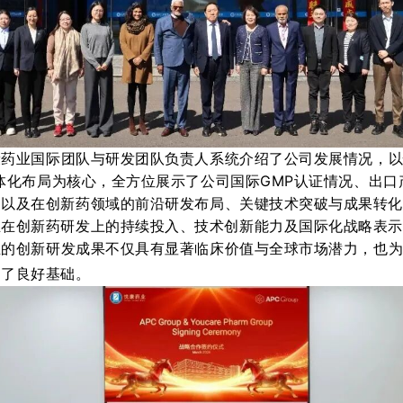
康
药业
国际
团队
与研发团队
负责人
系统
介绍了
公司
发展
情
况
，
体化
布局
为
核心
，
全方位
展示
了
公司
国际
GMP认证情况
、
出口
，
以及在
创新药领域的
前沿
研发布局
、
关键
技术突破与成果转
业在创新药研发上的持续投入、
技术创新能力及国际化战略
表
业
的创新
研发成果
不仅
具
有
显著
临床价值与
全球
市场潜力，
也
定了良好基础。