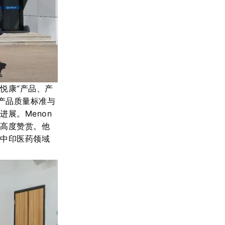
以
悦康
“
产品
、
产
产品质量标准
与
化进展。
Menon
示高度赞赏。他
为中印医药领域