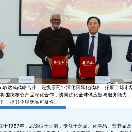
Group达成战略合作，是悦康药业深化国际化战略、拓展全球市
方将围绕核心
产品
深化合作，协同优化
全球供应链与
服务能力
合作、
提升全球药品可及性
。
立
于
1987年
，
总部位于香港，专注于药品、化学品、营养品及