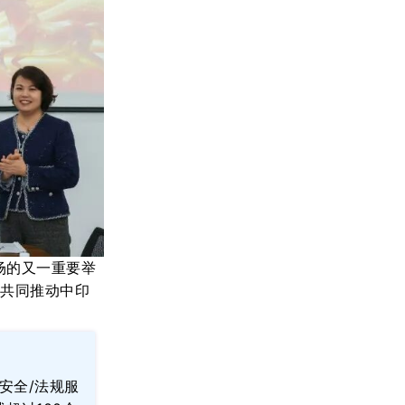
场的
又
一
重要举
，
共同
推动
中印
安全
/法规服