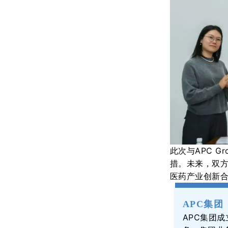
此次与
APC 
措。
未来，双
医药
产业
创新
APC集团
APC集团
成