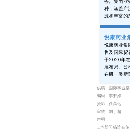
务。
集团
业
种，涵盖广
源和丰富的
悦康药业
悦康药业集
售及国际贸
于
2020年
展布局。
公
在研一类新
供稿 |
国际事业部
编辑 | 李梦婷
摄影 | 任高远
审核 |
刘丁超
声明：
1
.
本新闻稿旨在传