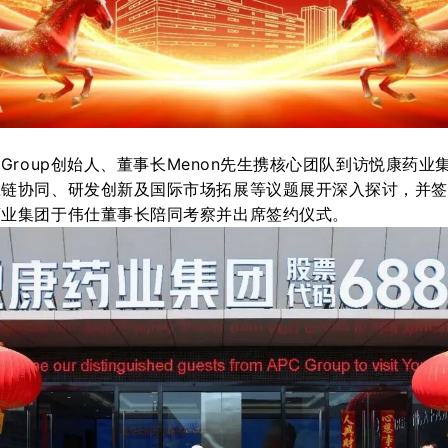
Group
创始人
、
董事长
Menon先生
携核心团队到访悦康药业
应
链协同、
研发
创新及国际市场拓展
等议题展开深入探讨，并
药业
集团
于伟仕
董事长
陪同考察并出席签约
仪式
。