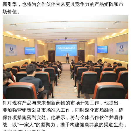
新引擎
，也将为合作伙伴带来更具竞争力的产品矩阵和市
场价值。
针对现有产品
与
未来创新药物
的
市场
开拓
工作，他
提出
，
要加强营销策划及市场准入工作，
同时
深化市场融合，确
保各项措施落到实处。他
表示，将
与全体合作伙伴并肩作
战
，以
“一家人”的凝聚力，
携手构建健康
共赢的
渠道生态，