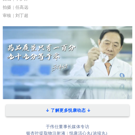
拍摄 | 任高远
审核 | 刘丁超
↓
了解更多悦康动态
↓
于伟仕董事长媒体专访
银杏叶提取物注射液
|
悦康活心丸(浓缩丸)