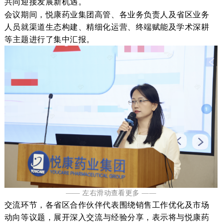
共同迎接发展新机遇。
会议期间，悦康药业集团高管、各业务负责人及省区业务
人员就渠道生态构建
、精细化运营、终端赋能及学术深耕
等
主题
进行了
集中
汇报。
—— 左右滑动查看更多 ——
交流环节，各省区合作伙伴代表围绕
销售工作优化及市场
动向
等议题
，
展开深入交流
与经验分享，表示将与悦康药