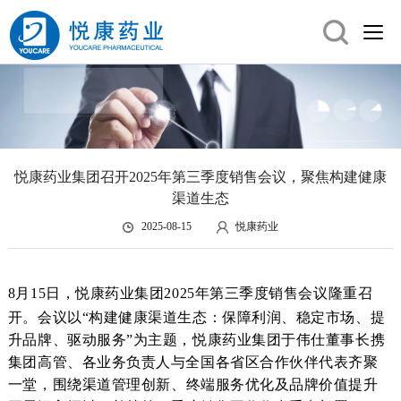
悦康药业集团召开2025年第三季度销售会议，聚焦构建健康
渠道生态
2025-08-15
悦康药业
8
月
15
日，悦康药业集团
2025
年第三季度销售会议隆重召
开。会议以
“
构建健康渠道生态
：
保障利润、稳定市场、提
升品牌、驱动服务
”
为主题，
悦康药业集团
于伟仕董事长携
集团高管、各业务负责人
与
全国各省区合作伙伴代表齐聚
一堂，
围绕
渠道管理
创新、
终端服务优化及品牌价值提升