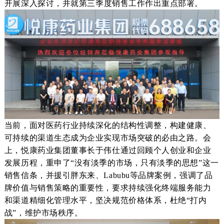
开展
深入探讨，
并就第
三季度销售工作作出重点部署。
当前，面对医药行业持续深化的结构性调整，
构建健康、
可持续的渠道生态成为企业实现市场突破的必由之路。
会
上，
悦康药业集团董事长于伟仕通过回顾
个人创业和企业
发展历程，重申了
“没有淡季的
市场
，只有淡季的思想
”这一
销售信条，并
援引胖东来、
Labubu
等品牌案例，强调了品
牌价值与销售策略的重要性，要求
持续强化终端服务能力
和渠道精细化管理水平，
坚决
规范
价格体系，杜绝
“打内
战”
，维护市场秩序
。