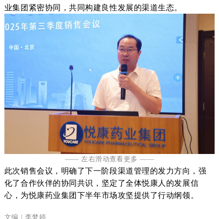
业集团紧密协同，共同构建良性发展的渠道生态。
—— 左右滑动查看更多 ——
此次销售会议，
明确了下一阶段渠道管理的
发力
方向，强
化了
合作伙伴的
协同共识，坚定了全体
悦康人
的发展信
心
，
为悦康药业
集团下半年
市场攻坚提供了行动纲领
。
文编 |
李梦婷