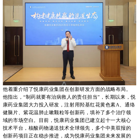
他
着重介绍了
悦康药业
集团在创新研发方面的战略布局。
他指出，
“制药就要有治病救人的责任担当”，长期以来，悦
康药业集团大力投入研发，
注射用羟基红花黄色素
A
、
通络
健脑片、紫花温肺止嗽颗粒
等
创新药，填补了
多个治疗
领
域的市场空白
。目前，
悦康
药业集团
已建立起
十一大核心
技术
平台，核酸药物递送技术
全球领先，
多个中美双报的
创新药项目正在稳步推进，成为
悦康药业
集团未来发展的