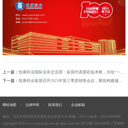
上一篇：
悦康药业国际业务交流周：多国代表团莅临考察，共绘“一带一路”医药合作新蓝图
下一篇：
悦康药业集团召开2025年第三季度销售会议，聚焦构建健康渠道生态
网站地图
|
法律声明
|
联系我们
|
企业邮箱
地址：北京市经济技术开发区宏达中路六号 邮编：100176 电话：010-67806688
copyright©2018
www.youcareyk.com
all rights reserved
京ICP备12031449号-2
互联网