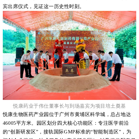
宾
出席仪式，
见证这一历史性时刻
。
悦康药业于伟仕董事长与到场嘉宾为项目培土奠基
悦康生物医药产业园位于广州市黄埔区科学城，总占地
达
46005平方米。
园区划分
四大核心功能区：专注医学前沿
的
“创新研发区”，
接轨国际
GMP标准
的
“智能制造区”，为