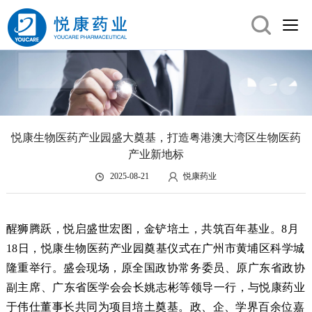
悦康生物医药产业园盛大奠基，打造粤港澳大湾区生物医药
产业新地标
2025-08-21
悦康药业
醒狮腾跃
，悦启盛世宏图，金铲培土，共筑百年基业
。
8
月
18日
，
悦康生物医药产业园
奠基仪式在
广州市
黄埔区科学城
隆重
举行。
盛会现
场，
原全国政协常务委员、原广东省政协
副主席、广东省医学会会长姚志彬
等领导一行，与
悦康药业
于伟仕董事长
共同
为项目培土奠基。
政、企、学界百余位
嘉