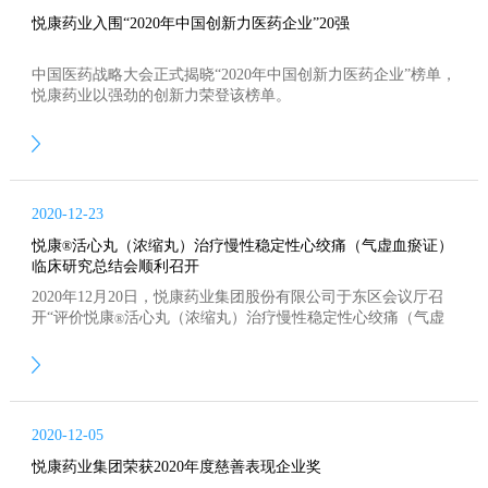
悦康药业入围“2020年中国创新力医药企业”20强
中国医药战略大会正式揭晓“2020年中国创新力医药企业”榜单，
悦康药业以强劲的创新力荣登该榜单。
2020-12-23
悦康
活心丸（浓缩丸）治疗慢性稳定性心绞痛（气虚血瘀证）
®
临床研究总结会顺利召开
2020年12月20日，悦康药业集团股份有限公司于东区会议厅召
开“评价悦康
活心丸（浓缩丸）治疗慢性稳定性心绞痛（气虚
®
血瘀证）随机、双盲、阳性药平行对照、多中心临床试验总结
会”。会议特邀了中国中医科学院西苑医院陈可冀院士来到现
场，出席会议的专家包括上海长征医院吴宗贵主任、中国医学
科学院阜外医院马丽红主任、中国中医科学院西苑医院付长庚
教授和段文慧主任、广东省中医院吕渭辉主任、中南大学湘雅
2020-12-05
医院杨天伦主任和哈
悦康药业集团荣获2020年度慈善表现企业奖