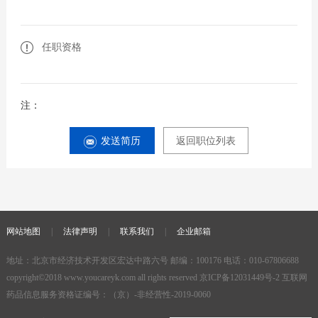
任职资格
注：
发送简历
返回职位列表
网站地图
|
法律声明
|
联系我们
|
企业邮箱
地址：北京市经济技术开发区宏达中路六号 邮编：100176 电话：010-67806688
copyright©2018
www.youcareyk.com
all rights reserved
京ICP备12031449号-2
互联网
药品信息服务资格证编号：（京）-非经营性-2019-0060