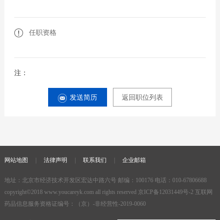
任职资格
注：
发送简历
返回职位列表
网站地图
|
法律声明
|
联系我们
|
企业邮箱
地址：北京市经济技术开发区宏达中路六号 邮编：100176 电话：010-67806688
copyright©2018
www.youcareyk.com
all rights reserved
京ICP备12031449号-2
互联网
药品信息服务资格证编号：（京）-非经营性-2019-0060