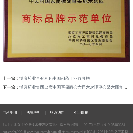
上一篇：
悦康药业再登2016中国制药工业百强榜
下一篇：
悦康药业集团出席中国医保商会六届六次理事会暨六届九次常务理事会
网站地图
|
法律声明
|
联系我们
|
企业邮箱
地址：北京市经济技术开发区宏达中路六号 邮编：100176 电话：010-67806688
copyright©2018
www.youcareyk.com
all rights reserved
京ICP备12031449号-2
互联网