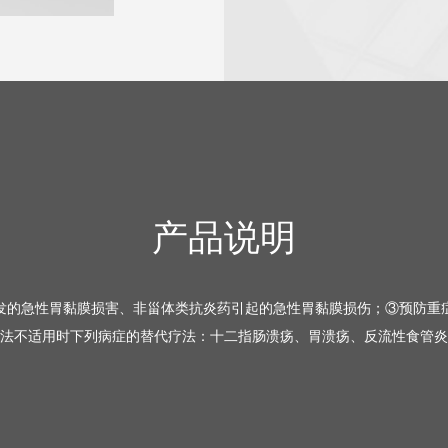
产品说明
发的急性胃黏膜损害、非甾体类抗炎药引起的急性胃黏膜损伤；③预防重
适用时下列病症的替代疗法：十二指肠溃疡、胃溃疡、反流性食管炎及Zollin