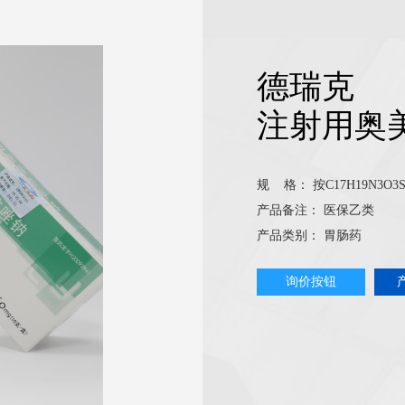
德瑞克
注射用奥
规 格：
按C17H19N3O3S
产品备注：
医保乙类
产品类别：
胃肠药
询价按钮