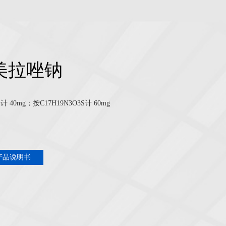
美拉唑钠
计 40mg；按C17H19N3O3S计 60mg
产品说明书