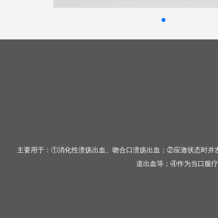
主要用于：①消化性溃疡出血、吻合口溃疡出血；②应激状态时并
道出血等；④作为当口服疗法不