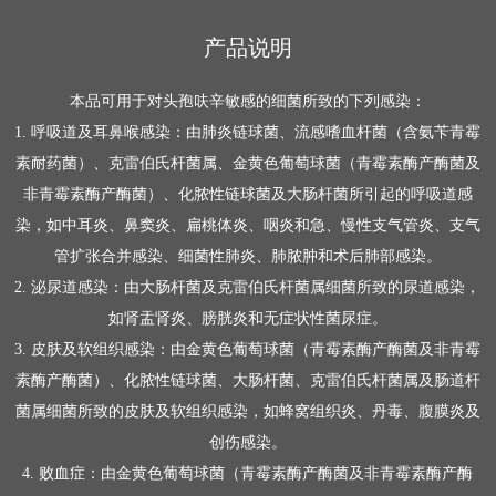
产品说明
本品可用于对头孢呋辛敏感的细菌所致的下列感染：
1. 呼吸道及耳鼻喉感染：由肺炎链球菌、流感嗜血杆菌（含氨苄青霉
素耐药菌）、克雷伯氏杆菌属、金黄色葡萄球菌（青霉素酶产酶菌及
非青霉素酶产酶菌）、化脓性链球菌及大肠杆菌所引起的呼吸道感
染，如中耳炎、鼻窦炎、扁桃体炎、咽炎和急、慢性支气管炎、支气
管扩张合并感染、细菌性肺炎、肺脓肿和术后肺部感染。
2. 泌尿道感染：由大肠杆菌及克雷伯氏杆菌属细菌所致的尿道感染，
如肾盂肾炎、膀胱炎和无症状性菌尿症。
3. 皮肤及软组织感染：由金黄色葡萄球菌（青霉素酶产酶菌及非青霉
素酶产酶菌）、化脓性链球菌、大肠杆菌、克雷伯氏杆菌属及肠道杆
菌属细菌所致的皮肤及软组织感染，如蜂窝组织炎、丹毒、腹膜炎及
创伤感染。
4. 败血症：由金黄色葡萄球菌（青霉素酶产酶菌及非青霉素酶产酶