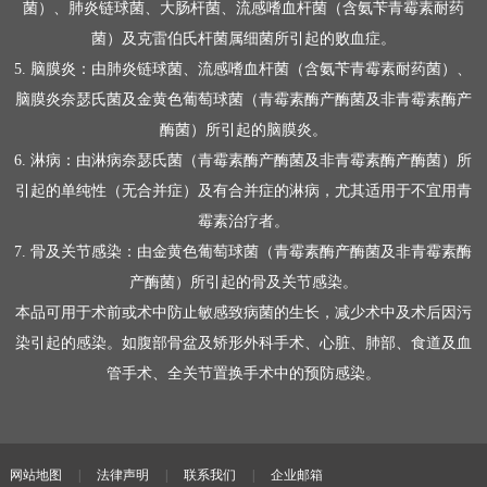
菌）、肺炎链球菌、大肠杆菌、流感嗜血杆菌（含氨苄青霉素耐药
菌）及克雷伯氏杆菌属细菌所引起的败血症。
5. 脑膜炎：由肺炎链球菌、流感嗜血杆菌（含氨苄青霉素耐药菌）、
脑膜炎奈瑟氏菌及金黄色葡萄球菌（青霉素酶产酶菌及非青霉素酶产
酶菌）所引起的脑膜炎。
6. 淋病：由淋病奈瑟氏菌（青霉素酶产酶菌及非青霉素酶产酶菌）所
引起的单纯性（无合并症）及有合并症的淋病，尤其适用于不宜用青
霉素治疗者。
7. 骨及关节感染：由金黄色葡萄球菌（青霉素酶产酶菌及非青霉素酶
产酶菌）所引起的骨及关节感染。
本品可用于术前或术中防止敏感致病菌的生长，减少术中及术后因污
染引起的感染。如腹部骨盆及矫形外科手术、心脏、肺部、食道及血
管手术、全关节置换手术中的预防感染。
网站地图
|
法律声明
|
联系我们
|
企业邮箱