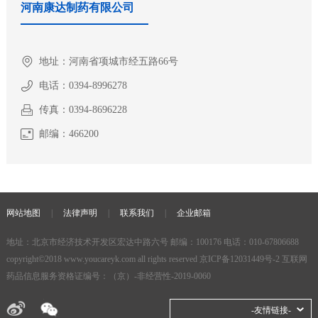
河南康达制药有限公司
地址：
河南省项城市经五路66号
电话：
0394-8996278
传真：
0394-8696228
邮编：
466200
网站地图
|
法律声明
|
联系我们
|
企业邮箱
地址：北京市经济技术开发区宏达中路六号 邮编：100176 电话：010-67806688
copyright©2018
www.youcareyk.com
all rights reserved
京ICP备12031449号-2
互联网
药品信息服务资格证编号：（京）-非经营性-2019-0060
-友情链接-